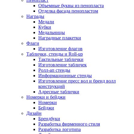
Пенопласт
Объемные буквы из пенопласта
Отделка фасада пенопластом
Награды
Медали
Кубки
Медальницы
Наградные плакетки
Флаги
Изготовление флагов
Таблички, стенды и Roll-up
Тактильные таблички
Изготовление табличек
Ролл-ап стенды
Информационные стенды
Изготовление пресс вол и бренд волл
конструкций
Адресные таблички
Номерки и бейджи
Номерки
Бейджи
Дизайн
Брендбуки
Разработка фирменного стиля
Разработка логотипа