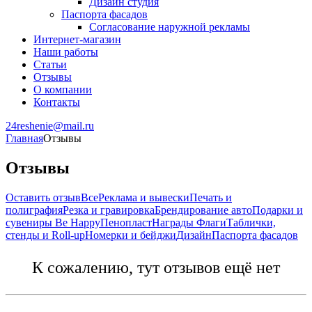
Дизайн студия
Паспорта фасадов
Согласование наружной рекламы
Интернет-магазин
Наши работы
Статьи
Отзывы
О компании
Контакты
24reshenie@mail.ru
Главная
Отзывы
Отзывы
Оставить отзыв
Все
Реклама и вывески
Печать и
полиграфия
Резка и гравировка
Брендирование авто
Подарки и
сувениры Be Happy
Пенопласт
Награды
Флаги
Таблички,
стенды и Roll-up
Номерки и бейджи
Дизайн
Паспорта фасадов
К сожалению, тут отзывов ещё нет