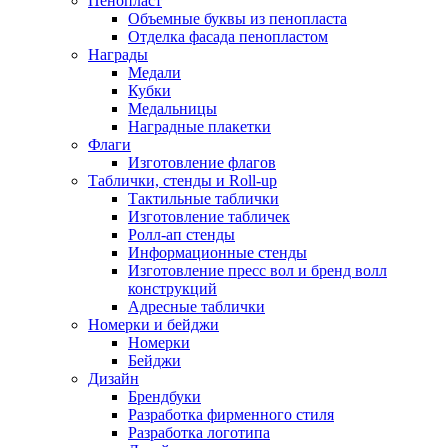
Пенопласт
Объемные буквы из пенопласта
Отделка фасада пенопластом
Награды
Медали
Кубки
Медальницы
Наградные плакетки
Флаги
Изготовление флагов
Таблички, стенды и Roll-up
Тактильные таблички
Изготовление табличек
Ролл-ап стенды
Информационные стенды
Изготовление пресс вол и бренд волл
конструкций
Адресные таблички
Номерки и бейджи
Номерки
Бейджи
Дизайн
Брендбуки
Разработка фирменного стиля
Разработка логотипа