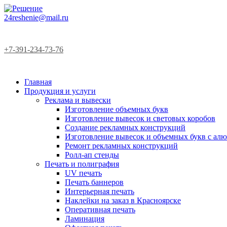
24reshenie@mail.ru
+7-391-234-73-76
Главная
Продукция и услуги
Реклама и вывески
Изготовление объемных букв
Изготовление вывесок и световых коробов
Создание рекламных конструкций
Изготовление вывесок и объемных букв с а
Ремонт рекламных конструкций
Ролл-ап стенды
Печать и полиграфия
UV печать
Печать баннеров
Интерьерная печать
Наклейки на заказ в Красноярске
Оперативная печать
Ламинация