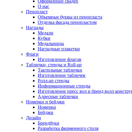
Оформление свадеб
О нас
Пенопласт
Объемные буквы из пенопласта
Отделка фасада пенопластом
Награды
Медали
Кубки
Медальницы
Наградные плакетки
Флаги
Изготовление флагов
Таблички, стенды и Roll-up
Тактильные таблички
Изготовление табличек
Ролл-ап стенды
Информационные стенды
Изготовление пресс вол и бренд волл констр
Адресные таблички
Номерки и бейджи
Номерки
Бейджи
Дизайн
Брендбуки
Разработка фирменного стиля