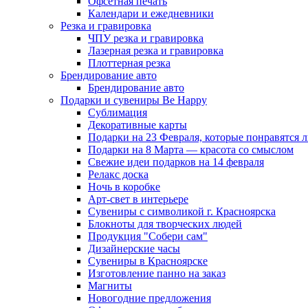
Офсетная печать
Календари и ежедневники
Резка и гравировка
ЧПУ резка и гравировка
Лазерная резка и гравировка
Плоттерная резка
Брендирование авто
Брендирование авто
Подарки и сувениры Be Happy
Сублимация
Декоративные карты
Подарки на 23 Февраля, которые понравятся
Подарки на 8 Марта — красота со смыслом
Свежие идеи подарков на 14 февраля
Релакс доска
Ночь в коробке
Арт-свет в интерьере
Сувениры с символикой г. Красноярска
Блокноты для творческих людей
Продукция "Собери сам"
Дизайнерские часы
Сувениры в Красноярске
Изготовление панно на заказ
Магниты
Новогодние предложения