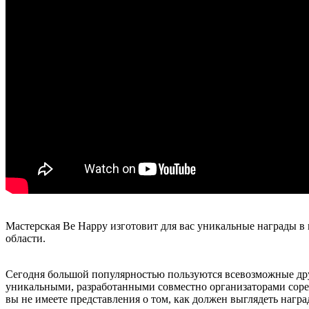
Мастерская Be Happy изготовит для вас уникальные награды в
области.
Сегодня большой популярностью пользуются всевозможные др
уникальными, разработанными совместно организаторами соре
вы не имеете представления о том, как должен выглядеть нагр