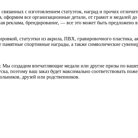
 связанных с изготовлением статуэток, наград и прочих отличи
, оформим все организационные детали, от грамот и медалей 
ная реклама, брендирование, — все это может быть предложено 
ровкой, статуэтки из акрила, ПВХ, гравировочного пластика, а
е памятные спортивные награды, а также символические сувениры
у. Мы создадим впечатляющие медали или другие призы по ваш
ска, поэтому ваш заказ будет максимально соответствовать пож
ольников, друзей или родственников.