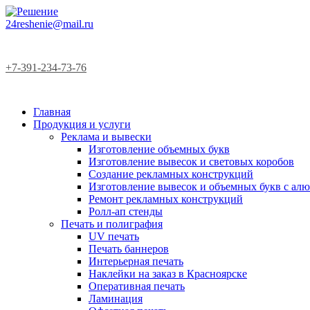
24reshenie@mail.ru
+7-391-234-73-76
Главная
Продукция и услуги
Реклама и вывески
Изготовление объемных букв
Изготовление вывесок и световых коробов
Создание рекламных конструкций
Изготовление вывесок и объемных букв с а
Ремонт рекламных конструкций
Ролл-ап стенды
Печать и полиграфия
UV печать
Печать баннеров
Интерьерная печать
Наклейки на заказ в Красноярске
Оперативная печать
Ламинация