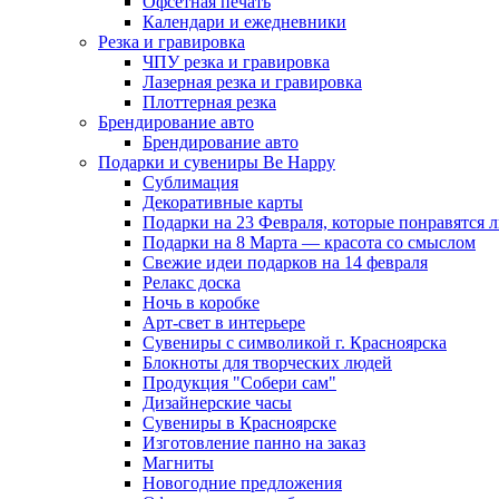
Офсетная печать
Календари и ежедневники
Резка и гравировка
ЧПУ резка и гравировка
Лазерная резка и гравировка
Плоттерная резка
Брендирование авто
Брендирование авто
Подарки и сувениры Be Happy
Сублимация
Декоративные карты
Подарки на 23 Февраля, которые понравятся
Подарки на 8 Марта — красота со смыслом
Свежие идеи подарков на 14 февраля
Релакс доска
Ночь в коробке
Арт-свет в интерьере
Сувениры с символикой г. Красноярска
Блокноты для творческих людей
Продукция "Собери сам"
Дизайнерские часы
Сувениры в Красноярске
Изготовление панно на заказ
Магниты
Новогодние предложения