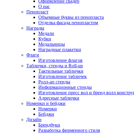
Оформление свадеб
О нас
Пенопласт
Объемные буквы из пенопласта
Отделка фасада пенопластом
Награды
Медали
Кубки
Медальницы
Наградные плакетки
Флаги
Изготовление флагов
Таблички, стенды и Roll-up
Тактильные таблички
Изготовление табличек
Ролл-ап стенды
Информационные стенды
Изготовление пресс вол и бренд волл констр
Адресные таблички
Номерки и бейджи
Номерки
Бейджи
Дизайн
Брендбуки
Разработка фирменного стиля