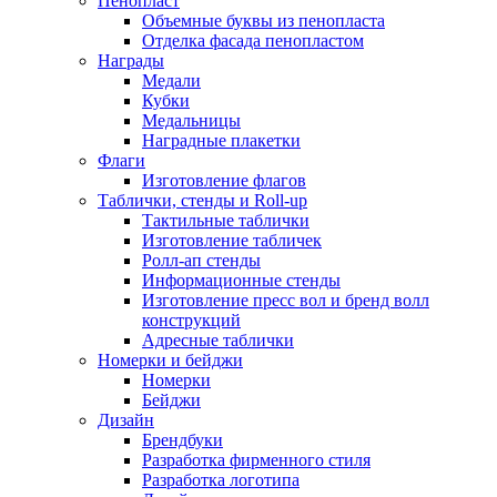
Пенопласт
Объемные буквы из пенопласта
Отделка фасада пенопластом
Награды
Медали
Кубки
Медальницы
Наградные плакетки
Флаги
Изготовление флагов
Таблички, стенды и Roll-up
Тактильные таблички
Изготовление табличек
Ролл-ап стенды
Информационные стенды
Изготовление пресс вол и бренд волл
конструкций
Адресные таблички
Номерки и бейджи
Номерки
Бейджи
Дизайн
Брендбуки
Разработка фирменного стиля
Разработка логотипа