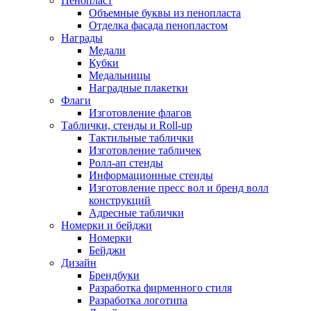
Пенопласт
Объемные буквы из пенопласта
Отделка фасада пенопластом
Награды
Медали
Кубки
Медальницы
Наградные плакетки
Флаги
Изготовление флагов
Таблички, стенды и Roll-up
Тактильные таблички
Изготовление табличек
Ролл-ап стенды
Информационные стенды
Изготовление пресс вол и бренд волл
конструкций
Адресные таблички
Номерки и бейджи
Номерки
Бейджи
Дизайн
Брендбуки
Разработка фирменного стиля
Разработка логотипа