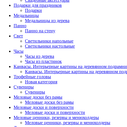
Свадебные аксессуары
Подарки для праздников
Подарки
Медальницы
Медальницы из дерева
Панно
Панно на стену
Свет
Светильники напольные
Светильники настольные
Часы
Часы из дерева
Часы из пластинок
Канвасы. Интерьерные картины на деревянном подрамни
Канвасы. Интерьерные картины на деревянном по
Трофейные головы
Новая категория
Сувениры
Сувениры
Меловые доски без рамы
Меловые доски без рамы
Меловые доски и поверхности
Меловые доски и поверхности
Меловые ценники, резервы и менюхолдеры
Меловые ценники, резервы и менюхолдеры