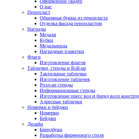
Оформление свадеб
О нас
Пенопласт
Объемные буквы из пенопласта
Отделка фасада пенопластом
Награды
Медали
Кубки
Медальницы
Наградные плакетки
Флаги
Изготовление флагов
Таблички, стенды и Roll-up
Тактильные таблички
Изготовление табличек
Ролл-ап стенды
Информационные стенды
Изготовление пресс вол и бренд волл констр
Адресные таблички
Номерки и бейджи
Номерки
Бейджи
Дизайн
Брендбуки
Разработка фирменного стиля