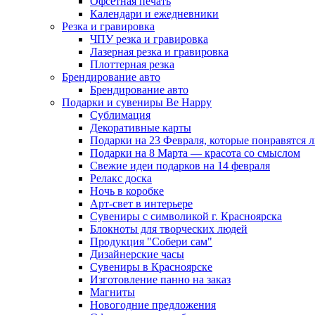
Офсетная печать
Календари и ежедневники
Резка и гравировка
ЧПУ резка и гравировка
Лазерная резка и гравировка
Плоттерная резка
Брендирование авто
Брендирование авто
Подарки и сувениры Be Happy
Сублимация
Декоративные карты
Подарки на 23 Февраля, которые понравятся
Подарки на 8 Марта — красота со смыслом
Свежие идеи подарков на 14 февраля
Релакс доска
Ночь в коробке
Арт-свет в интерьере
Сувениры с символикой г. Красноярска
Блокноты для творческих людей
Продукция "Собери сам"
Дизайнерские часы
Сувениры в Красноярске
Изготовление панно на заказ
Магниты
Новогодние предложения