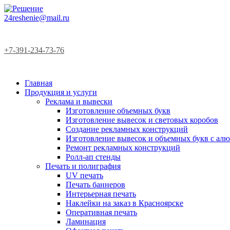
24reshenie@mail.ru
+7-391-234-73-76
Главная
Продукция и услуги
Реклама и вывески
Изготовление объемных букв
Изготовление вывесок и световых коробов
Создание рекламных конструкций
Изготовление вывесок и объемных букв с а
Ремонт рекламных конструкций
Ролл-ап стенды
Печать и полиграфия
UV печать
Печать баннеров
Интерьерная печать
Наклейки на заказ в Красноярске
Оперативная печать
Ламинация