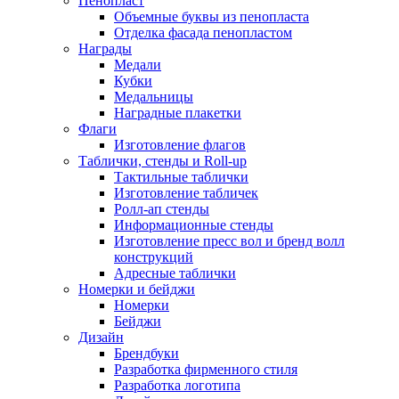
Пенопласт
Объемные буквы из пенопласта
Отделка фасада пенопластом
Награды
Медали
Кубки
Медальницы
Наградные плакетки
Флаги
Изготовление флагов
Таблички, стенды и Roll-up
Тактильные таблички
Изготовление табличек
Ролл-ап стенды
Информационные стенды
Изготовление пресс вол и бренд волл
конструкций
Адресные таблички
Номерки и бейджи
Номерки
Бейджи
Дизайн
Брендбуки
Разработка фирменного стиля
Разработка логотипа