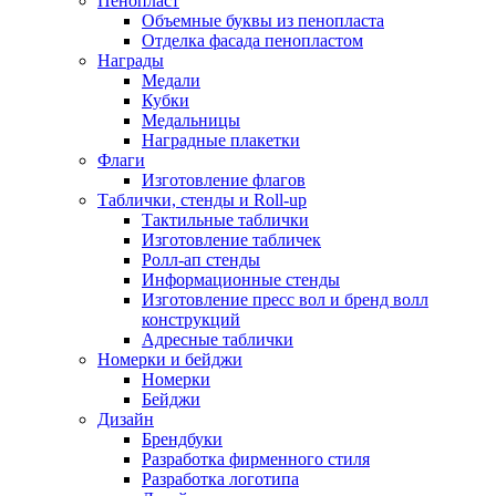
Пенопласт
Объемные буквы из пенопласта
Отделка фасада пенопластом
Награды
Медали
Кубки
Медальницы
Наградные плакетки
Флаги
Изготовление флагов
Таблички, стенды и Roll-up
Тактильные таблички
Изготовление табличек
Ролл-ап стенды
Информационные стенды
Изготовление пресс вол и бренд волл
конструкций
Адресные таблички
Номерки и бейджи
Номерки
Бейджи
Дизайн
Брендбуки
Разработка фирменного стиля
Разработка логотипа