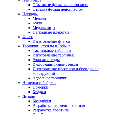
Пенопласт
Объемные буквы из пенопласта
Отделка фасада пенопластом
Награды
Медали
Кубки
Медальницы
Наградные плакетки
Флаги
Изготовление флагов
Таблички, стенды и Roll-up
Тактильные таблички
Изготовление табличек
Ролл-ап стенды
Информационные стенды
Изготовление пресс вол и бренд волл
конструкций
Адресные таблички
Номерки и бейджи
Номерки
Бейджи
Дизайн
Брендбуки
Разработка фирменного стиля
Разработка логотипа