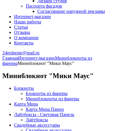
Дизайн студия
Паспорта фасадов
Согласование наружной рекламы
Интернет-магазин
Наши работы
Статьи
Отзывы
О компании
Контакты
24reshenie@mail.ru
Главная
Интернет-магазин
Миниблокноты из
фанеры
Миниблокнот "Мики Маус"
Миниблокнот "Мики Маус"
Блокноты
Блокноты из фанеры
Миниблокноты из фанеры
Карта Мира
Карта Мира Панно
Лайтбоксы - Световая Панель
Лайтбоксы
Свадебные аксессуары
Свадебные аксессуары