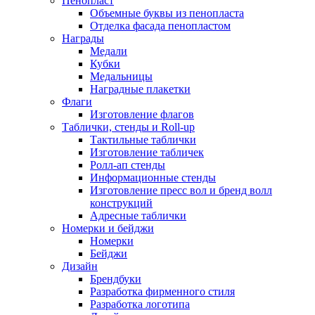
Пенопласт
Объемные буквы из пенопласта
Отделка фасада пенопластом
Награды
Медали
Кубки
Медальницы
Наградные плакетки
Флаги
Изготовление флагов
Таблички, стенды и Roll-up
Тактильные таблички
Изготовление табличек
Ролл-ап стенды
Информационные стенды
Изготовление пресс вол и бренд волл
конструкций
Адресные таблички
Номерки и бейджи
Номерки
Бейджи
Дизайн
Брендбуки
Разработка фирменного стиля
Разработка логотипа