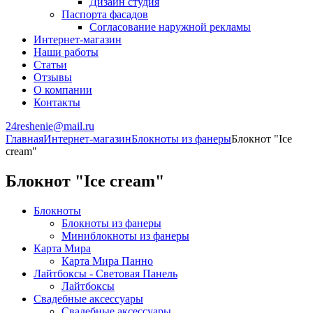
Дизайн студия
Паспорта фасадов
Согласование наружной рекламы
Интернет-магазин
Наши работы
Статьи
Отзывы
О компании
Контакты
24reshenie@mail.ru
Главная
Интернет-магазин
Блокноты из фанеры
Блокнот "Ice
cream"
Блокнот "Ice cream"
Блокноты
Блокноты из фанеры
Миниблокноты из фанеры
Карта Мира
Карта Мира Панно
Лайтбоксы - Световая Панель
Лайтбоксы
Свадебные аксессуары
Свадебные аксессуары