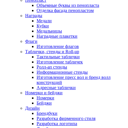
Пенопласт
Объемные буквы из пенопласта
Отделка фасада пенопластом
Награды
Медали
Кубки
Медальницы
Наградные плакетки
Флаги
Изготовление флагов
Таблички, стенды и Roll-up
Тактильные таблички
Изготовление табличек
Ролл-ап стенды
Информационные стенды
Изготовление пресс вол и бренд волл
конструкций
Адресные таблички
Номерки и бейджи
Номерки
Бейджи
Дизайн
Брендбуки
Разработка фирменного стиля
Разработка логотипа