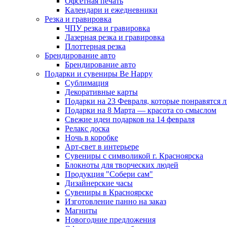
Офсетная печать
Календари и ежедневники
Резка и гравировка
ЧПУ резка и гравировка
Лазерная резка и гравировка
Плоттерная резка
Брендирование авто
Брендирование авто
Подарки и сувениры Be Happy
Сублимация
Декоративные карты
Подарки на 23 Февраля, которые понравятся
Подарки на 8 Марта — красота со смыслом
Свежие идеи подарков на 14 февраля
Релакс доска
Ночь в коробке
Арт-свет в интерьере
Сувениры с символикой г. Красноярска
Блокноты для творческих людей
Продукция "Собери сам"
Дизайнерские часы
Сувениры в Красноярске
Изготовление панно на заказ
Магниты
Новогодние предложения