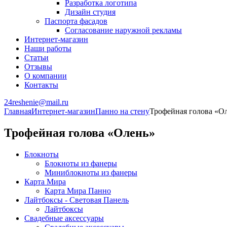
Разработка логотипа
Дизайн студия
Паспорта фасадов
Согласование наружной рекламы
Интернет-магазин
Наши работы
Статьи
Отзывы
О компании
Контакты
24reshenie@mail.ru
Главная
Интернет-магазин
Панно на стену
Трофейная голова «О
Трофейная голова «Олень»
Блокноты
Блокноты из фанеры
Миниблокноты из фанеры
Карта Мира
Карта Мира Панно
Лайтбоксы - Световая Панель
Лайтбоксы
Свадебные аксессуары