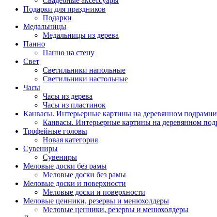
Свадебные аксессуары
Подарки для праздников
Подарки
Медальницы
Медальницы из дерева
Панно
Панно на стену
Свет
Светильники напольные
Светильники настольные
Часы
Часы из дерева
Часы из пластинок
Канвасы. Интерьерные картины на деревянном подрамни
Канвасы. Интерьерные картины на деревянном по
Трофейные головы
Новая категория
Сувениры
Сувениры
Меловые доски без рамы
Меловые доски без рамы
Меловые доски и поверхности
Меловые доски и поверхности
Меловые ценники, резервы и менюхолдеры
Меловые ценники, резервы и менюхолдеры