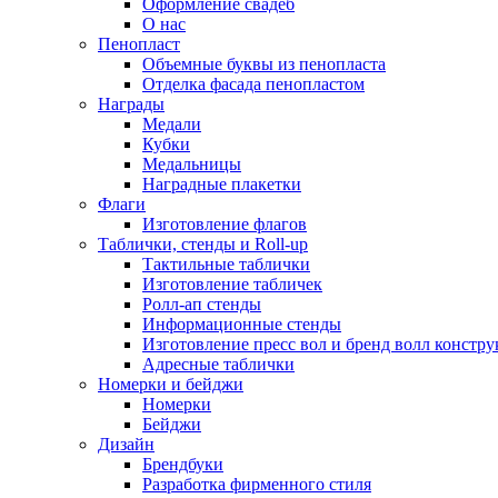
Оформление свадеб
О нас
Пенопласт
Объемные буквы из пенопласта
Отделка фасада пенопластом
Награды
Медали
Кубки
Медальницы
Наградные плакетки
Флаги
Изготовление флагов
Таблички, стенды и Roll-up
Тактильные таблички
Изготовление табличек
Ролл-ап стенды
Информационные стенды
Изготовление пресс вол и бренд волл констр
Адресные таблички
Номерки и бейджи
Номерки
Бейджи
Дизайн
Брендбуки
Разработка фирменного стиля