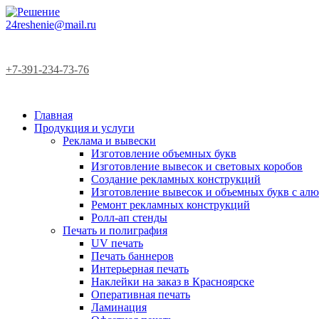
24reshenie@mail.ru
+7-391-234-73-76
Главная
Продукция и услуги
Реклама и вывески
Изготовление объемных букв
Изготовление вывесок и световых коробов
Создание рекламных конструкций
Изготовление вывесок и объемных букв с а
Ремонт рекламных конструкций
Ролл-ап стенды
Печать и полиграфия
UV печать
Печать баннеров
Интерьерная печать
Наклейки на заказ в Красноярске
Оперативная печать
Ламинация